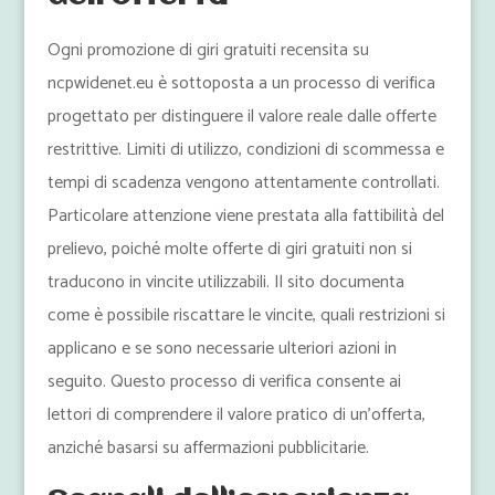
Ogni promozione di giri gratuiti recensita su
ncpwidenet.eu è sottoposta a un processo di verifica
progettato per distinguere il valore reale dalle offerte
restrittive. Limiti di utilizzo, condizioni di scommessa e
tempi di scadenza vengono attentamente controllati.
Particolare attenzione viene prestata alla fattibilità del
prelievo, poiché molte offerte di giri gratuiti non si
traducono in vincite utilizzabili. Il sito documenta
come è possibile riscattare le vincite, quali restrizioni si
applicano e se sono necessarie ulteriori azioni in
seguito. Questo processo di verifica consente ai
lettori di comprendere il valore pratico di un’offerta,
anziché basarsi su affermazioni pubblicitarie.